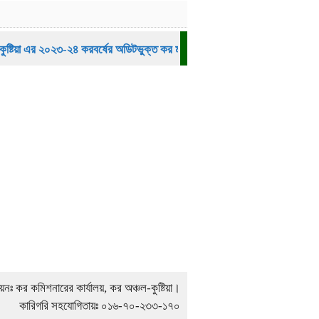
ষ্টিয়া এর ২০২৩-২৪ করবর্ষের অডিটভুক্ত কর মামলার তালিকা (তৃতীয় ব্যাচ)।
কর 
ায়নঃ কর কমিশনারের কার্যালয়, কর অঞ্চল-কুষ্টিয়া।
কারিগরি সহযোগিতায়ঃ ০১৬-৭০-২৩৩-১৭০