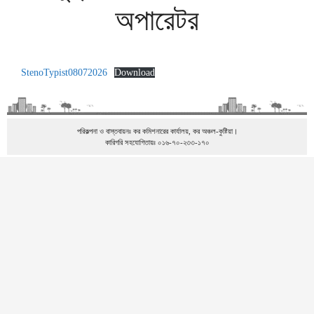
অপারেটর
StenoTypist08072026
Download
পরিকল্পনা ও বাস্তবায়নঃ কর কমিশনারের কার্যালয়, কর অঞ্চল-কুষ্টিয়া।
কারিগরি সহযোগিতায়ঃ ০১৬-৭০-২৩৩-১৭০